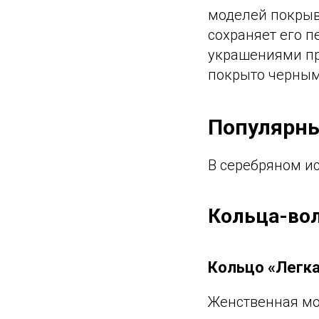
моделей покры
сохраняет его 
украшениями пр
покрыто черным
Популярны
В серебряном и
Кольца-во
Кольцо «Легка
Женственная мо