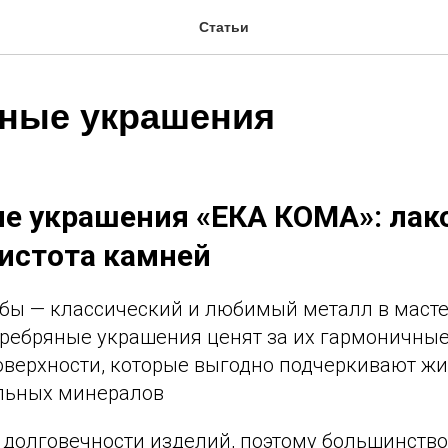
Статьи
ные украшения
е украшения «ЕКА КОМА»: ла
истота камней
обы — классический и любимый металл в маст
ребряные украшения ценят за их гармоничные
оверхности, которые выгодно подчеркивают ж
альных минералов
 долговечности изделий, поэтому большинств