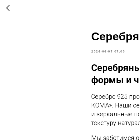
Серебря
2026-06-07 07:00
Серебряны
формы и ч
Серебро 925 пр
КОМА». Наши се
и зеркальные п
текстуру натур
Мы заботимся о