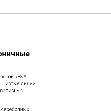
коничные
ерской «ЕКА
, чистые линии
ивописную
о серебряных