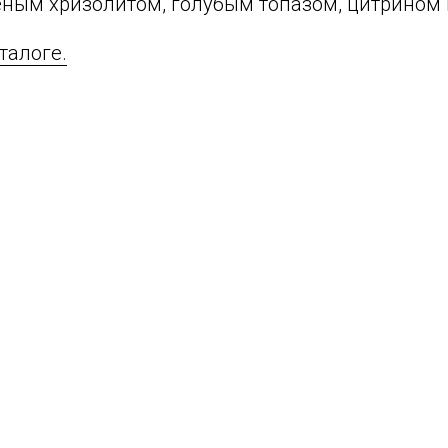
еным хризолитом, голубым топазом, цитрином 
талоге.