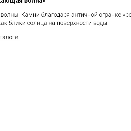
кающая волна»
 волны. Камни благодаря античной огранке «р
как блики солнца на поверхности воды.
талоге.