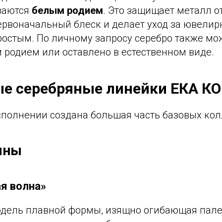
ваются
белым родием
. Это защищает металл о
первоначальный блеск и делает уход за ювели
остым. По личному запросу серебро также мо
 родием или оставлено в естественном виде.
е серебряные линейки ЕКА К
сполнении создана большая часть базовых кол
лны
я волна»
дель плавной формы, изящно огибающая палец