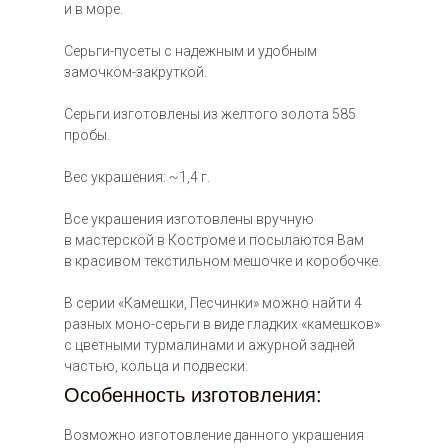
и в море.
ена: по
апросу
Серьги-пусеты с надежным и удобным
замочком-закруткой.
Серьги изготовлены из желтого золота 585
пробы.
Вес украшения: ~1,4 г.
ена: по запросу
Все украшения изготовлены вручную
в мастерской в Костроме и посылаются Вам
в красивом текстильном мешочке и коробочке.
В серии «Камешки, Песчинки» можно найти 4
разных моно-серьги в виде гладких «камешков»
с цветными турмалинами и ажурной задней
цена: по
частью, кольца и подвески.
запросу
Особенность изготовления:
Возможно изготовление данного украшения