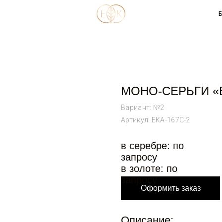
МОНО-СЕРЬГИ «
Вариант: №2
Артикул: ЕКА-167С-2
в серебре: по
запросу
в золоте: по
запросу
Оформить заказ
Описание: