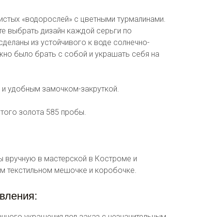
нистых «водорослей» с цветными турмалинами.
те выбрать дизайн каждой серьги по
сделаны из устойчивого к воде солнечно-
жно было брать с собой и украшать себя на
 и удобным замочком-закруткой.
того золота 585 пробы.
ы вручную в мастерской в Костроме и
м текстильном мешочке и коробочке.
вления:
нного украшения под заказ с незначительным