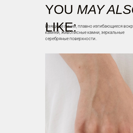
YOU
MAY AL
LIKE:
Изящные линии, плавно изгибающиеся вокр
камней, живописные камни, зеркальные
серебряные поверхности..