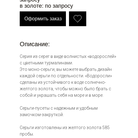
в золоте: по запросу
Оформить заказ
Описание:
Серия из серег в виде волнистых «водорослей»
с цветными турмалинами.
Это моно-серьги, вы можете выбрать дизайн
каждой серьги по отдельности. «Водоросли»
т 66 000
сделаны из устойчивого к воде солнечно-
желтого золота, чтобы можно было брать с
собой и украшать себя на море и в море.
Серьги-пусеты с надежным и удобным
замочком-закруткой.
Серьги изготовлены из желтого золота 585
9 000 ₽
пробы.