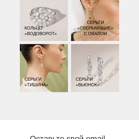
СЕРЬГИ
КОЛЬЦО
«СВЕРКАЮЩИЕ»
«ВОДОВОРОТ»
С ОВАЛОМ
СЕРЬГИ
СЕРЬГИ
«ТИШИНА»
«ВЬЮНОК»
Оставьте свой email..