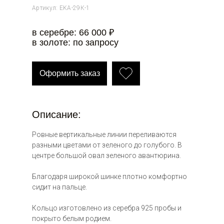
Артикул: EKA-29К-1
в серебре: 66 000 ₽
в золоте: по запросу
Оформить заказ
т 66 000
Описание:
Ровные вертикальные линии переливаются
разными цветами от зеленого до голубого. В
центре большой овал зеленого авантюрина.
Благодаря широкой шинке плотно комфортно
сидит на пальце.
9 000 ₽
Кольцо изготовлено из серебра 925 пробы и
покрыто белым родием.