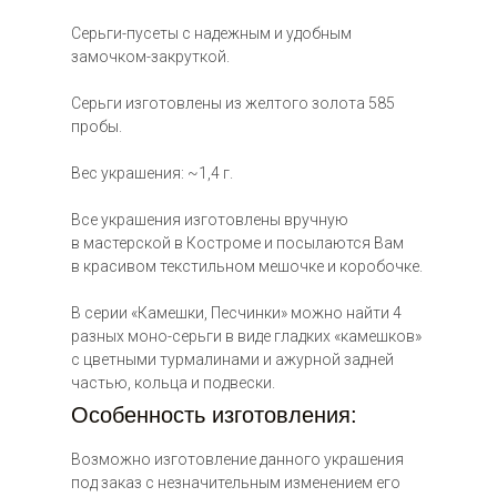
ена: по
апросу
Серьги-пусеты с надежным и удобным
замочком-закруткой.
Серьги изготовлены из желтого золота 585
пробы.
Вес украшения: ~1,4 г.
ена: по запросу
Все украшения изготовлены вручную
в мастерской в Костроме и посылаются Вам
в красивом текстильном мешочке и коробочке.
В серии «Камешки, Песчинки» можно найти 4
разных моно-серьги в виде гладких «камешков»
с цветными турмалинами и ажурной задней
цена: по
частью, кольца и подвески.
запросу
Особенность изготовления:
Возможно изготовление данного украшения
под заказ с незначительным изменением его